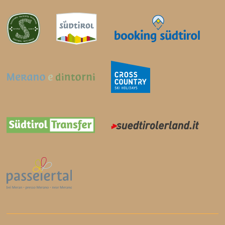
l'imperatrice Sissi amava passare lunghi
periodi di vacanza.
Attualmente il castello ospita il Museo del
Turismo (Touriseum) che offre la
possibilità di intraprendere un viaggio di 200
anni nella storia del turismo alpino.
Più di 100.000 piante di 3.000 diverse specie
sono state piantate in apposite isole vegetali:
i giardini del sole, giardini a terrazza e
d'acqua, boschetti e giardino altoatesino.
Particolarmente interessante: la grotta con
show multimediali, il mosaico geologico, la
casa delle orchidee, il Giardino giapponese.