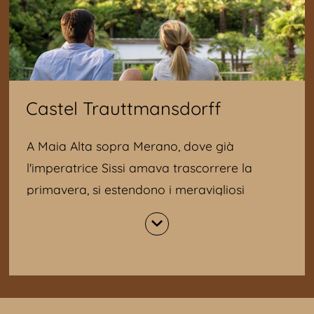
Castel Trauttmansdorff
A Maia Alta sopra Merano, dove già
l'imperatrice Sissi amava trascorrere la
primavera, si estendono i meravigliosi
Giardini di Castel Trauttmansdorff.
Nel 19. secolo il Conte Trauttmansdorff fece
ricostruire sulle rovine di un castello, il
meraviglioso Castel Trauttmansdorff dove