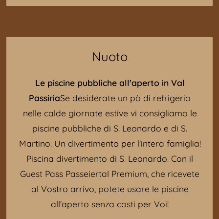
movimento, le forti emozioni e il fascino
alpino.
Palestre di roccia in Val Passiria:
Nuoto
Stulles (presso il Maso "Unterstuaner Hof"
)
Le piscine pubbliche all'aperto in Val
Bergkristall (prima dell'abitato di Plan, di
Passiria
Se desiderate un pò di refrigerio
fronte all'Albergo Bergkristall)
nelle calde giornate estive vi consigliamo le
Moso (in direzione Bunker Mooseum)
piscine pubbliche di S. Leonardo e di S.
Zoll (pochi km dopo l'abitato di Gomion
Martino. Un divertimento per l'intera famiglia!
nei pressi di S. Leonardo, a destra casa
Piscina divertimento di S. Leonardo. Con il
singola)
Guest Pass Passeiertal Premium, che ricevete
al Vostro arrivo, potete usare le piscine
all'aperto senza costi per Voi!