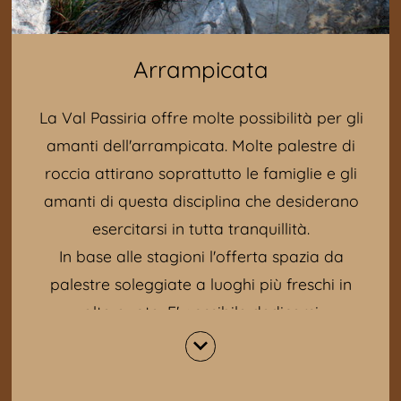
Arrampicata
La Val Passiria offre molte possibilità per gli
amanti dell'arrampicata. Molte palestre di
roccia attirano soprattutto le famiglie e gli
amanti di questa disciplina che desiderano
esercitarsi in tutta tranquillità.
In base alle stagioni l'offerta spazia da
palestre soleggiate a luoghi più freschi in
alta quota. E' possibile dedicarsi
all'arrampicata anche quando il tempo non
è particolarmente bello.
La Val Passiria è una meta ideale se si ama il