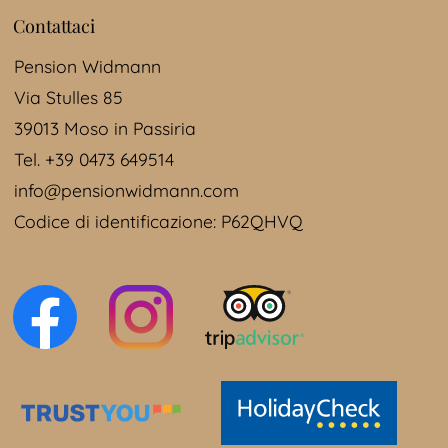
Contattaci
I Giardini ospitano anche un ristorante ed un
Pension Widmann
area picnic.
Via Stulles 85
39013 Moso in Passiria
Tel. +39 0473 649514
info@pensionwidmann.com
Codice di identificazione: P62QHVQ