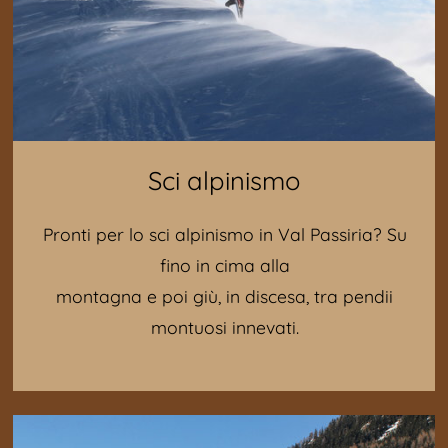
Sci alpinismo
Pronti per lo sci alpinismo in Val Passiria? Su
fino in cima alla
montagna e poi giù, in discesa, tra pendii
montuosi innevati.