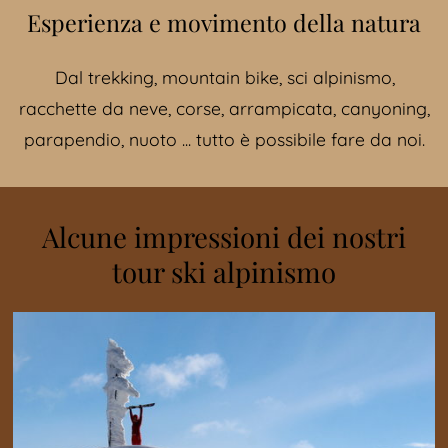
Esperienza e movimento della natura
Dal trekking, mountain bike, sci alpinismo,
racchette da neve, corse, arrampicata, canyoning,
parapendio, nuoto ... tutto è possibile fare da noi.
Alcune impressioni dei nostri
tour ski alpinismo