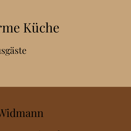
arme Küche
usgäste
 Widmann